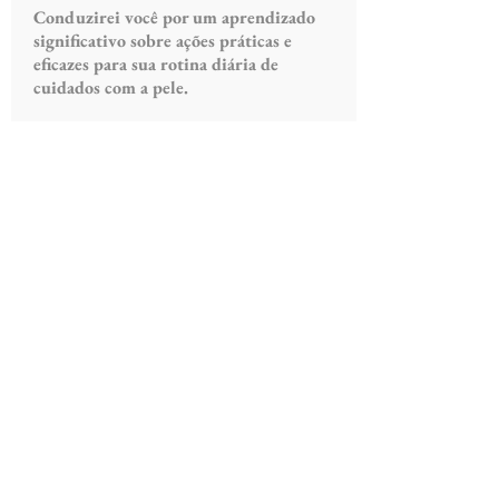
Conduzirei você por um aprendizado
significativo sobre ações práticas e
eficazes para sua rotina diária de
cuidados com a pele.
1 ano de acesso
Você terá
para ver e
7 dias de
rever tudo quantas vezes quiser +
garantia
(se não gostar do curso basta clicar
no suporte e pedir reembolso - SIMPLES!)
PRESENTES ESPECIAIS QUE
VOCÊ GANHA HOJE
: