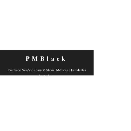
PMBlack
Escola de Negócios para Médicos, Médicas e Estudantes
de Medicina
Este produto não garante a obtenção de resultados. Qualquer
referência ao desempenho de uma estratégia não deve ser interpretada
como uma garantia de resultados.
Contato
contato@nucleomd.com.br